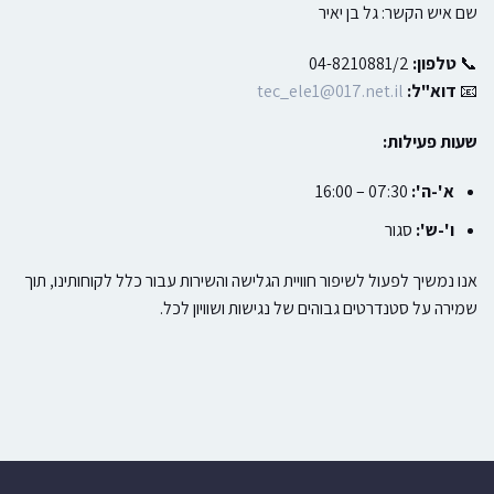
שם איש הקשר: גל בן יאיר
📞
טלפון:
04-8210881/2
📧
דוא"ל:
tec_ele1@017.net.il
שעות פעילות:
א'-ה':
07:30 – 16:00
ו'-ש':
סגור
אנו נמשיך לפעול לשיפור חוויית הגלישה והשירות עבור כלל לקוחותינו, תוך
שמירה על סטנדרטים גבוהים של נגישות ושוויון לכל.