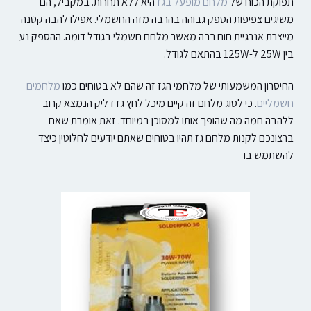
תפוקת הכוח של
מלחם מופעל בגז
היא ללא תחרות. במקביל, הם
משיגים צפיפות הספק גבוהה בהרבה מזה החשמלי. אפילו להבה קטנה
מייצרת אנרגיית חום רבה מאשר מלחם חשמלי בגודל דומה. ההספק נע
בין 25W ל-125W בהתאם לגודל.
החיסרון המשמעותי של מלחמי הגז זה שהם לא בטוחים כמו
מלחמים
חשמליים
. כי לסוג מלחם זה קיים מיכל לחץ גז דליק הנמצא קרוב
ללהבה חמה מה שהופך אותו למסוכן במיוחד. זאת אומרת שאם
ברצונכם לקנות מלחם גז תהיו בטוחים שאתם יודעים לחלוטין כיצד
להשתמש בו