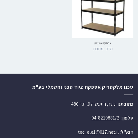
אספקה טכנית
מדפי מתכת
טכנו אלקטריק אספקת ציוד טכני וחשמלי בע"מ
כתובתנו
: נשר, התעשיה 9, ת.ד 480
טלפון
:
04-8210881/2
דוא"ל
:
tec_ele1@017.net.il