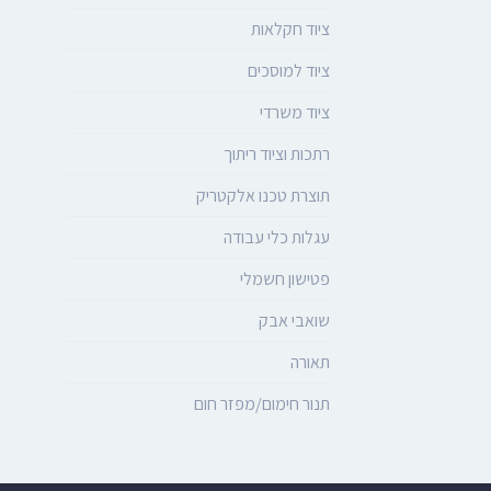
ציוד חקלאות
ציוד למוסכים
ציוד משרדי
רתכות וציוד ריתוך
תוצרת טכנו אלקטריק
עגלות כלי עבודה
פטישון חשמלי
שואבי אבק
תאורה
תנור חימום/מפזר חום