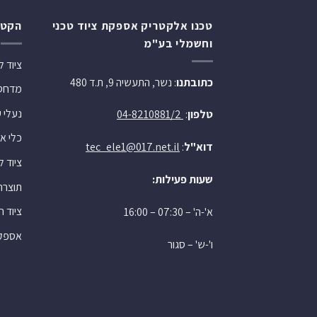
טכנו אלקטריק אספקת ציוד טכני
הקטג
וחשמלי בע"מ
ציוד 
כתובתנו
: נשר, התעשיה 9, ת.ד 480
מדחסי 
נעלי 
טלפון
:
04-8210881/2
כלי או
דוא"ל
:
tec_ele1@017.net.il
ציוד 
שעות פעילות:
תוצרת
ציוד 
א'-ה' – 07:30 – 16:00
אספקה
ו'-ש' – סגור