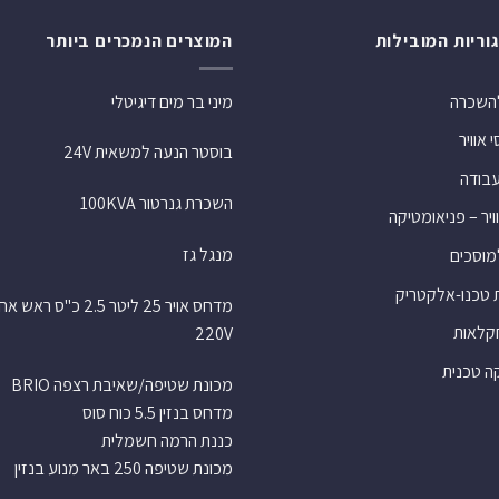
וריות המובילות
המוצרים הנמכרים ביותר
להשכרה
מיני בר מים דיגיטלי
אוויר
בוסטר הנעה למשאית 24V
עבודה
השכרת גנרטור 100KVA
ויר – פניאומטיקה
מנגל גז
למוסכים
 טכנו-אלקטריק
מדחס אויר 25 ליטר 2.5 כ"ס רא
חקלאות
220V
 טכנית
מכונת שטיפה/שאיבת רצפה BRIO
מדחס בנזין 5.5 כוח סוס
כננת הרמה חשמלית
מכונת שטיפה 250 באר מנוע בנזין