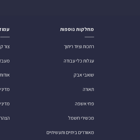
מחלקות נוספות
עמוד
רתכות וציוד ריתוך
צור ק
עגלות כלי עבודה
מעבדת
שואבי אבק
אודות
תאורה
מדיני
פחי אשפה
מדיניו
מכשירי חשמל
הצהרת
מאווררים ביתיים ותעשיתיים