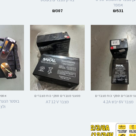
אמפר
₪
307
₪
531
י מצברים ספקי כוח מצברים
מטעני מצברים ספקי כוח מצברים
אספק
בוסטר הנעה 
מצבר 6V יבש 4.2A
מצבר A7 12 V
ולצי