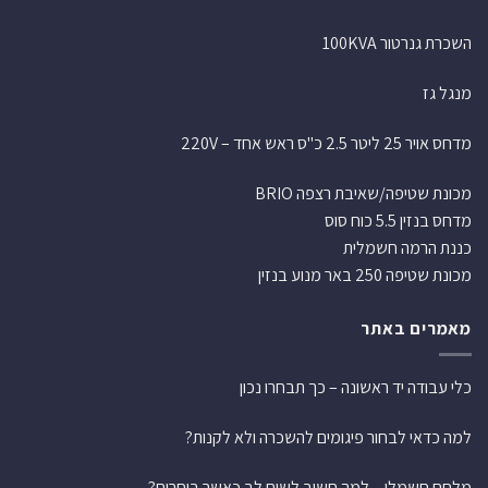
השכרת גנרטור 100KVA
מנגל גז
מדחס אויר 25 ליטר 2.5 כ"ס ראש אחד – 220V
מכונת שטיפה/שאיבת רצפה BRIO
מדחס בנזין 5.5 כוח סוס
כננת הרמה חשמלית
מכונת שטיפה 250 באר מנוע בנזין
מאמרים באתר
כלי עבודה יד ראשונה – כך תבחרו נכון
למה כדאי לבחור פיגומים להשכרה ולא לקנות?
מלחם חשמלי – למה חשוב לשים לב כאשר בוחרים?