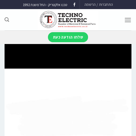
התחברות / הרשמה
טכנו אלקטריק - החל משנת 1992
שלחו הודעה כעת