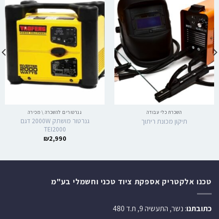
השכרת כלי עבודה
גנרטורים להשכרה \ מכירה
גנרטור מושתק 2000W דגם
תיקון מכונת ריתוך
TEI2000
₪
2,990
טכנו אלקטריק אספקת ציוד טכני וחשמלי בע"מ
כתובתנו
: נשר, התעשיה 9, ת.ד 480