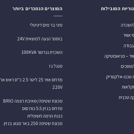
וריות המובילות
המוצרים הנמכרים ביותר
להשכרה
מיני בר מים דיגיטלי
אוויר
בוסטר הנעה למשאית 24V
עבודה
השכרת גנרטור 100KVA
ויר – פניאומטיקה
מנגל גז
למוסכים
 טכנו-אלקטריק
מדחס אויר 25 ליטר 2.5 כ"ס רא
חקלאות
220V
 טכנית
מכונת שטיפה/שאיבת רצפה BRIO
מדחס בנזין 5.5 כוח סוס
כננת הרמה חשמלית
מכונת שטיפה 250 באר מנוע בנזין