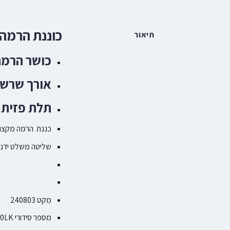
כוננת הרמה חשמל
תיאור
כושר הרמה 1000 ק
אורך שרשרת 6
תלת פזית
כננת הרמה מקצועית למשקל ש
שליטה משלט ידני 
מקט 240803
מספר סידורי GH5280LK