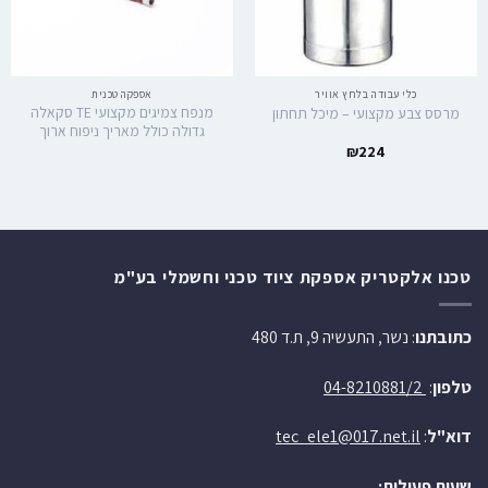
כלי עבודה בלחץ אוויר
אספקה טכנית
מנפח צמיגים מקצועי TE סקאלה
מרסס צבע מקצועי – מיכל תחתון
גדולה כולל מאריך ניפוח ארוך
₪
224
טכנו אלקטריק אספקת ציוד טכני וחשמלי בע"מ
כתובתנו
: נשר, התעשיה 9, ת.ד 480
טלפון
:
04-8210881/2
דוא"ל
:
tec_ele1@017.net.il
שעות פעילות: