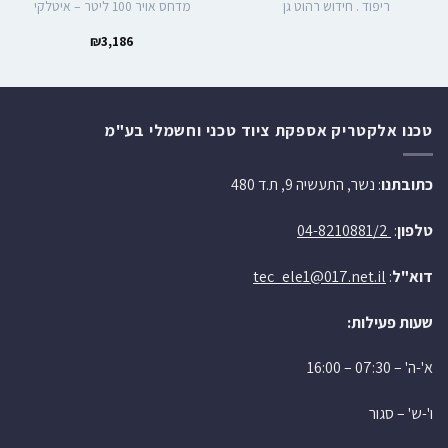
ריפוד . חידוש רהוט גן
מדחס אויר 100 ליטר – איטלקי
₪
3,186
טכנו אלקטריק אספקת ציוד טכני וחשמלי בע"מ
כתובתנו
: נשר, התעשיה 9, ת.ד 480
טלפון
:
04-8210881/2
דוא"ל
:
tec_ele1@017.net.il
שעות פעילות:
א'-ה' – 07:30 – 16:00
ו'-ש' – סגור