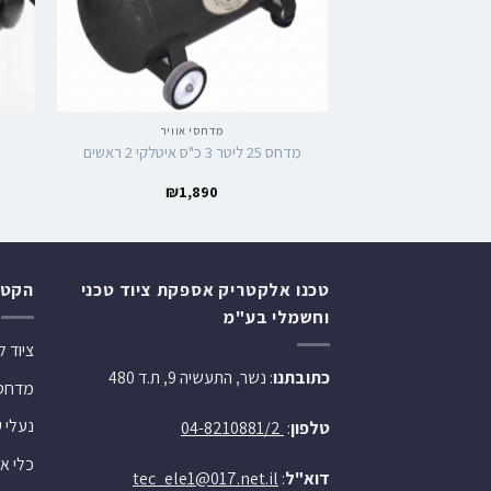
מדחסי אוויר
מדחס 25 ליטר 3 כ"ס איטלקי 2 ראשים
₪
1,890
טכנו אלקטריק אספקת ציוד טכני
הקטג
וחשמלי בע"מ
ציוד 
כתובתנו
: נשר, התעשיה 9, ת.ד 480
מדחסי 
נעלי 
טלפון
:
04-8210881/2
כלי או
דוא"ל
:
tec_ele1@017.net.il