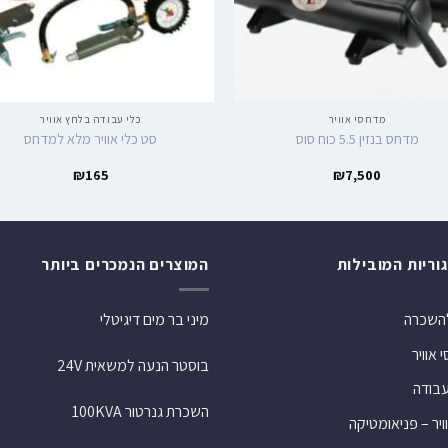
מדחסי אוויר
כלי עבודה בלחץ אוויר
מדחס בנזין 5.5 כוח סוס
סט כלי אוויר מלא למדחס
₪
165
₪
7,500
וריות המובילות
המוצרים הנמכרים ביותר
להשכרה
מיני בר מים דיגיטלי
אוויר
בוסטר הנעה למשאית 24V
עבודה
השכרת גנרטור 100KVA
ויר – פניאומטיקה