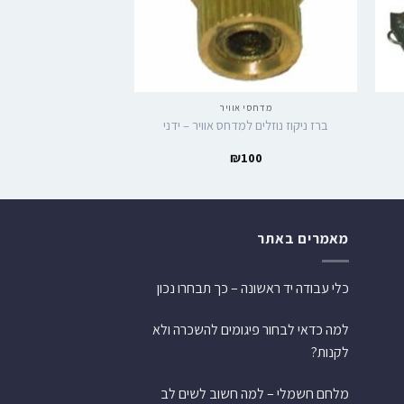
מדחסי אוויר
מדחסי א
ברז ניקוז נוזלים למדחס אוויר – ידני
– הנעת ר
0
₪
4,300
₪
100
מאמרים באתר
כלי עבודה יד ראשונה – כך תבחרו נכון
למה כדאי לבחור פיגומים להשכרה ולא
לקנות?
מלחם חשמלי – למה חשוב לשים לב