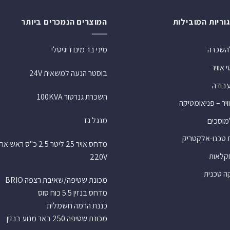
וריות המובילות
המוצרים הנמכרים ביותר
להשכרה
מיני בר מים דיגיטלי
אוויר
בוסטר הנעה למשאית 24V
עבודה
השכרת גנרטור 100KVA
ויר – פניאומטיקה
מנגל גז
למוסכים
 טכנו-אלקטריק
מדחס אויר 25 ליטר 2.5 כ"ס רא
חקלאות
220V
 טכנית
מכונת שטיפה/שאיבת רצפה BRIO
מדחס בנזין 5.5 כוח סוס
כננת הרמה חשמלית
מכונת שטיפה 250 באר מנוע בנזין