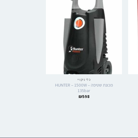
כלי ניקויי
השכרת כלי
מכונת שטיפה HUNTER – 1500W –
מכונת פוליש ל
135bar
₪
598