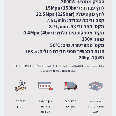
הספק ממוצע: 3000W
לחץ עבודה: (15Mpa (150bar
לחץ מקסימלי: (22.5Mpa (225bar
קצב זרימת עבודה: 7.5L/min
מקס' קצב זרימה: 8.7L/min
מקס' אספקת מים בלחץ: (0.4Mpa (4bar
מתח: 230V
מקס' טמפרטורת מים: 50°C
הגנת המכשיר מפני חדירת נוזלים: IPX 5
משקל: 24kg
עובדים עם המוסדות והמפעלים הגדולים בישראל. ניתן גם להזמין יחידות בודדות.
תנאי תשלום מעולים ומתאימים.
משלוחים
ציון 9.6/10
32 שנות
איסוף עצמי
מחיפה/ זכרון
מהירים
בשירות
ניסיון
יעקב
לקוחות