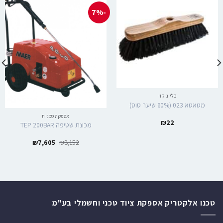
-7%
כלי ניקוי
מטאטא 023 (60% שיער סוס)
אספקה טכנית
₪
22
מכונת שטיפה TEP 200BAR
₪
7,605
₪
8,152
טכנו אלקטריק אספקת ציוד טכני וחשמלי בע"מ