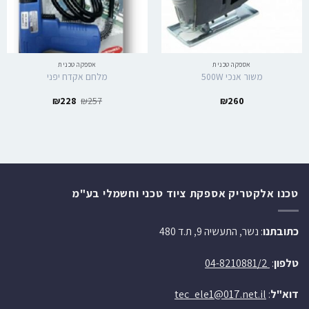
אספקה טכנית
אספקה טכנית
משור אנכי 500W
מלחם אקדח יפני
₪
228
₪
257
₪
260
טכנו אלקטריק אספקת ציוד טכני וחשמלי בע"מ
כתובתנו
: נשר, התעשיה 9, ת.ד 480
טלפון
:
04-8210881/2
דוא"ל
:
tec_ele1@017.net.il