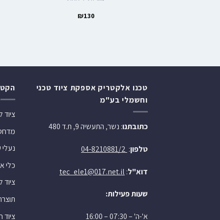
₪
130
טכנו אלקטריק אספקת ציוד טכני
הקטג
וחשמלי בע"מ
ציוד 
כתובתנו
: נשר, התעשיה 9, ת.ד 480
מדחסי 
נעלי 
טלפון
:
04-8210881/2
כלי או
דוא"ל
:
tec_ele1@017.net.il
ציוד 
שעות פעילות:
תוצרת
ציוד 
א'-ה' – 07:30 – 16:00