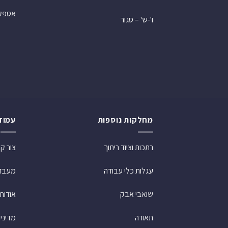
אספקה
ו'-ש' – סגור
מחלקות נוספות
עמוד
רתכות וציוד ריתוך
צור ק
עגלות כלי עבודה
מעבדת
שואבי אבק
אודות
תאורה
מדיני