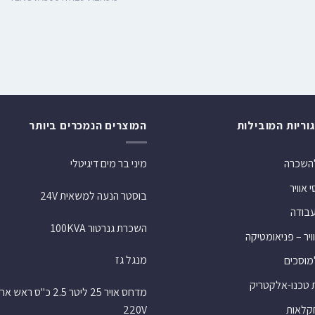
וריות המובילות
המוצרים הנמכרים ביותר
להשכרה
מיני בר מים דיגיטלי
אוויר
בוסטר הנעה למשאית 24V
עבודה
השכרת גנרטור 100KVA
ויר – פניאומטיקה
מנגל גז
למוסכים
 טכנו-אלקטריק
מדחס אויר 25 ליטר 2.5 כ"ס רא
חקלאות
220V