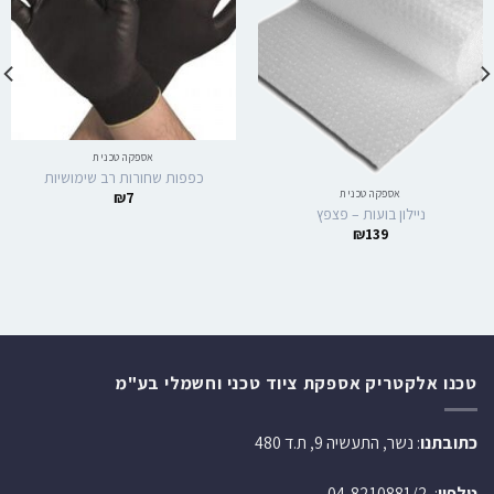
אספקה טכנית
כפפות שחורות רב שימושיות
אספקה טכנית
₪
7
ניילון בועות – פצפץ
₪
139
טכנו אלקטריק אספקת ציוד טכני וחשמלי בע"מ
כתובתנו
: נשר, התעשיה 9, ת.ד 480
טלפון
:
04-8210881/2