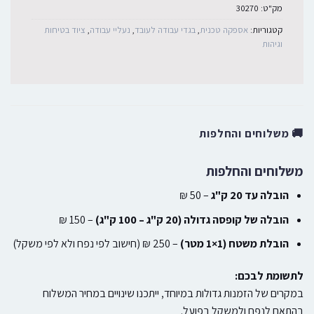
מק"ט:
30270
קטגוריות:
אספקה טכנית
,
בגדי עבודה לעובד
,
נעליי עבודה
,
ציוד בטיחות
וגיהות
🚚 משלוחים והחלפות
משלוחים והחלפות
הובלה עד 20 ק"ג
– 50 ₪
הובלה של קופסה גדולה (20 ק"ג – 100 ק"ג)
– 150 ₪
הובלת משטח (1×1 מטר)
– 250 ₪ (חישוב לפי נפח ולא לפי משקל)
לתשומת לבכם:
במקרים של הזמנות גדולות במיוחד, ייתכנו שינויים במחיר המשלוח
בהתאם לנפח ולמשקל בפועל.