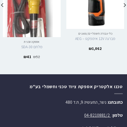
כלי עבודה חשמליים/נטענים
מברגה 12V אימפקט – AEG
אספקה טכנית
מלחם SDA-30
₪
1,062
₪
41
₪
52
טכנו אלקטריק אספקת ציוד טכני וחשמלי בע"מ
כתובתנו
: נשר, התעשיה 9, ת.ד 480
טלפון
:
04-8210881/2