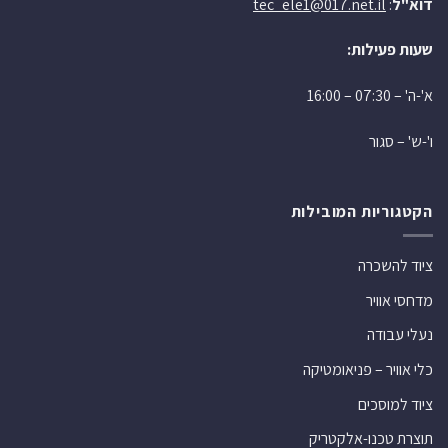
דוא"ל
:
tec_ele1@017.net.il
שעות פעילות:
א'-ה' – 07:30 – 16:00
ו'-ש' – סגור
הקטגוריות המובילות
ציוד להשכרה
מדחסי אוויר
נעלי עבודה
כלי אוויר – פניאומטיקה
ציוד למוסכים
תוצרת טכנו-אלקטריק