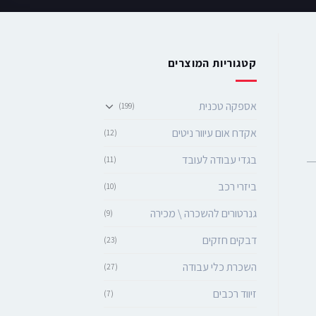
קטגוריות המוצרים
אספקה טכנית
(199)
אקדח אום עיוור ניטים
(12)
בגדי עבודה לעובד
(11)
ביזרי רכב
(10)
גנרטורים להשכרה \ מכירה
(9)
דבקים חזקים
(23)
השכרת כלי עבודה
(27)
זיווד רכבים
(7)