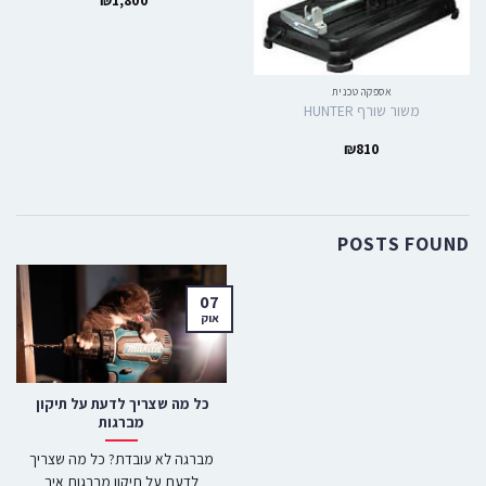
₪
1,800
אספקה טכנית
משור שורף HUNTER
₪
810
POSTS FOUND
07
אוק
כל מה שצריך לדעת על תיקון
מברגות
מברגה לא עובדת? כל מה שצריך
לדעת על תיקון מברגות איך