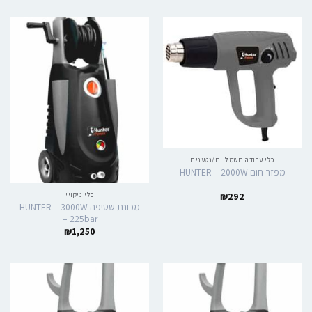
כלי עבודה חשמליים/נטענים
מפזר חום HUNTER – 2000W
כלי ניקויי
₪
292
מכונת שטיפה HUNTER – 3000W
– 225bar
₪
1,250