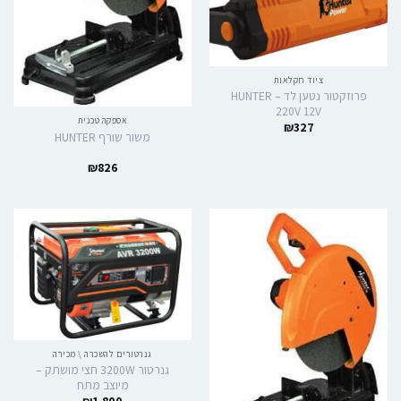
ציוד חקלאות
פרוזקטור נטען לד HUNTER –
220V 12V
אספקה טכנית
₪
327
משור שורף HUNTER
₪
826
גנרטורים להשכרה \ מכירה
גנרטור 3200W חצי מושתק –
מיוצב מתח